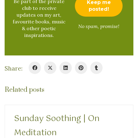
Be part of the private
club to receive
updates on my art,
favourite books, music
No spam, promise!
& other poetic
inspirations.
Share:
Related posts
Sunday Soothing | On
Meditation