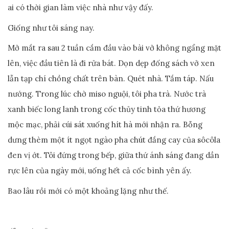
ai có
thời gian làm việc nhà như vậy đấy.
Giống như tôi sáng nay.
Mở mắt ra sau 2 tuần cắm đầu vào bài vở không ngẩng mặt
lên, việc đầu tiên là đi rửa bát. Dọn dẹp đống sách vở xen
lẫn tạp chí chồng chất trên bàn. Quét nhà. Tắm táp. Nấu
nướng. Trong lúc chờ miso nguội, tôi pha trà. Nước trà
xanh biếc long lanh trong cốc thủy tinh tỏa thứ hương
mộc mạc, phải cúi sát xuống hít hà mới nhận ra. Bỗng
dưng thèm một ít ngọt ngào pha chút đắng cay của sôcôla
đen vị ớt. Tôi đứng trong bếp, giữa thứ ánh sáng đang dần
rực lên của ngày mới, uống hết cả cốc bình yên ấy.
Bao lâu rồi mới có một khoảng lặng như thế.