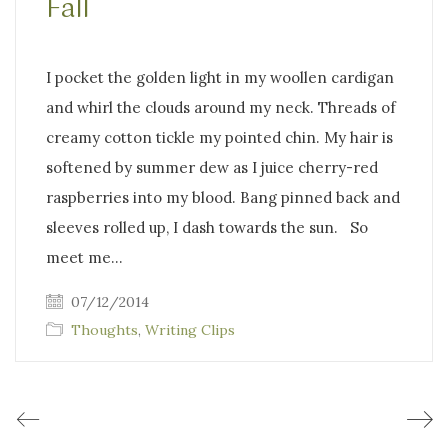
Fall
I pocket the golden light in my woollen cardigan
and whirl the clouds around my neck. Threads of
creamy cotton tickle my pointed chin. My hair is
softened by summer dew as I juice cherry-red
raspberries into my blood. Bang pinned back and
sleeves rolled up, I dash towards the sun. So
meet me…
07/12/2014
Thoughts
,
Writing Clips