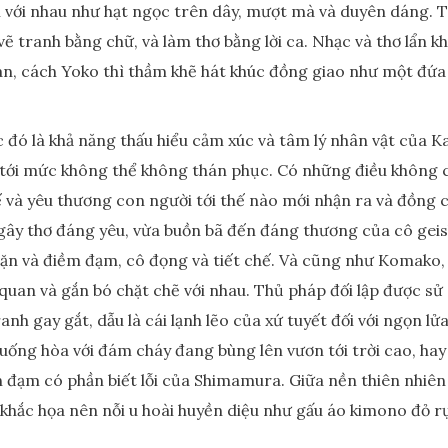
 với nhau như hạt ngọc trên dây, mượt mà và duyên dáng. Tr
 tranh bằng chữ, và làm thơ bằng lời ca. Nhạc và thơ lẩn kh
, cách Yoko thì thầm khẽ hát khúc đồng giao như một đứa 
ạc đó là khả năng thấu hiểu cảm xúc và tâm lý nhân vật của 
c tới mức không thể không thán phục. Có những điều không 
tế và yêu thương con người tới thế nào mới nhận ra và đồn
ngây thơ đáng yêu, vừa buồn bã đến đáng thương của cô geis
hặn và điềm đạm, cô đọng và tiết chế. Và cũng như Komako
uan và gắn bó chặt chẽ với nhau. Thủ pháp đối lập được sử dụ
anh gay gắt, dẫu là cái lạnh lẽo của xứ tuyết đối với ngọn 
xuống hòa với đám cháy đang bùng lên vươn tới trời cao, hay
h đạm có phần biết lỗi của Shimamura. Giữa nền thiên nhiê
 ấy khắc họa nên nỗi u hoài huyền diệu như gấu áo kimono đ