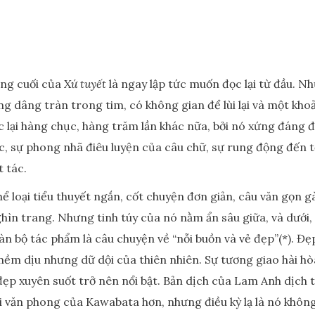
òng cuối của
Xứ tuyết
là ngay lập tức muốn đọc lại từ đầu. Nh
g dâng tràn trong tim, có không gian để lùi lại và một kho
ọc lại hàng chục, hàng trăm lần khác nữa, bởi nó xứng đáng 
úc, sự phong nhã điêu luyện của câu chữ, sự rung động đến 
t tác.
ể loại tiểu thuyết ngắn, cốt chuyện đơn giản, câu văn gọn g
ghìn trang. Nhưng tinh túy của nó nằm ẩn sâu giữa, và dướ
oàn bộ tác phẩm là câu chuyện về “nỗi buồn và vẻ đẹp”(*). 
mềm dịu nhưng dữ dội của thiên nhiên. Sự tương giao hài hò
p xuyên suốt trở nên nổi bật. Bản dịch của Lam Anh dịch t
với văn phong của Kawabata hơn, nhưng điều kỳ lạ là nó khôn