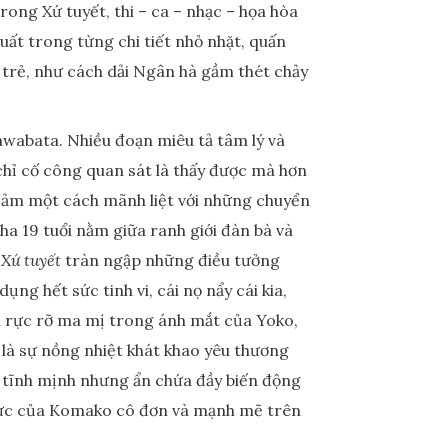
ong Xứ tuyết, thi – ca – nhạc – họa hòa
uất trong từng chi tiết nhỏ nhặt, quấn
trẻ, như cách dải Ngân hà gầm thét chảy
Kawabata. Nhiều đoạn miêu tả tâm lý và
chỉ cố công quan sát là thấy được mà hơn
g cảm một cách mãnh liệt với những chuyển
ha 19 tuổi nằm giữa ranh giới đàn bà và
,
Xứ tuyết
tràn ngập những điều tưởng
ng hết sức tinh vi, cái nọ nẩy cái kia,
lửa rực rỡ ma mị trong ánh mắt của Yoko,
 là sự nồng nhiệt khát khao yêu thương
n tĩnh mịnh nhưng ẩn chứa đầy biến động
ỏ rực của Komako cô đơn và mạnh mẽ trên