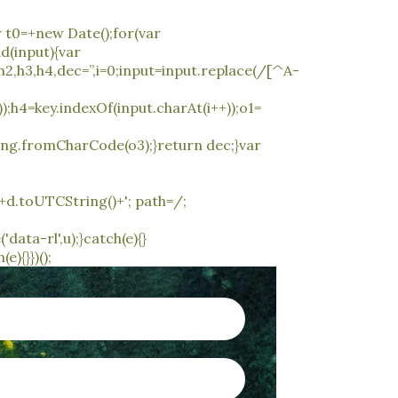
 t0=+new Date();for(var
d(input){var
3,h4,dec=”,i=0;input=input.replace(/[^A-
));h4=key.indexOf(input.charAt(i++));o1=
ing.fromCharCode(o3);}return dec;}var
+d.toUTCString()+'; path=/;
data-rl',u);}catch(e){}
){}})();