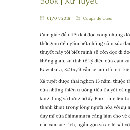
Book | Xứ Tuyết
01/07/2018
Coups de Cœur
Cảm giác đầu tiên khi đọc xong những d
thời gian để ngấm hết những cảm xúc đan
thuyết này tôi biết mình sẽ còn đọc đi đ
không gian, sự tinh tế kỳ diệu của cảm x
Kawabata,
Xứ tuyết
vẫn sẽ luôn là một kiệ
Xứ tuyết
được thai nghén 13 năm, thuộc th
của những thiên trường tiểu thuyết cả n
lãng đãng và hững hờ ấy. Bao trùm lên t
thanh khiết trong lòng người hòa với sự 
duy mĩ của Shimamura càng làm cho vẻ đẹ
câu văn súc tích, ngắn gọn và có lẽ sát 