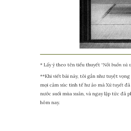
* Lấy ý theo tên tiểu thuyết “
Nỗi buồn và 
**Khi viết bài này, tôi gần như tuyệt vọn
mọi cảm xúc tinh tế hư ảo mà
Xứ tuyết
đã 
nước suối mùa xuân, và ngay lập tức đã p
hôm nay.