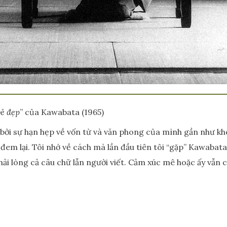
vẻ đẹp
” của Kawabata (1965)
g bởi sự hạn hẹp về vốn từ và văn phong của mình gần như kh
đem lại. Tôi nhớ về cách mà lần đầu tiên tôi “gặp” Kawabat
hải lòng cả câu chữ lẫn người viết. Cảm xúc mê hoặc ấy vẫn