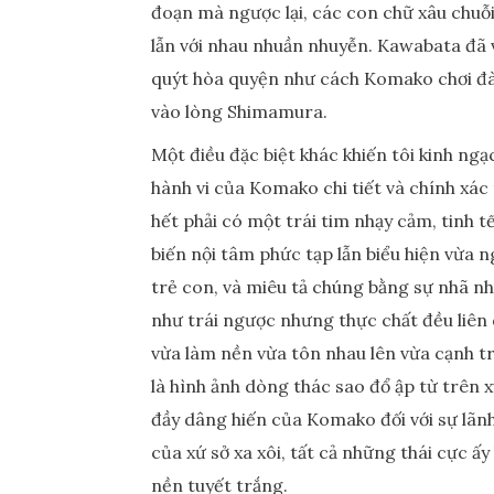
đoạn mà ngược lại, các con chữ xâu chuỗi
lẫn với nhau nhuần nhuyễn. Kawabata đã vẽ
quýt hòa quyện như cách Komako chơi đàn
vào lòng Shimamura.
Một điều đặc biệt khác khiến tôi kinh ng
hành vi của Komako chi tiết và chính xá
hết phải có một trái tim nhạy cảm, tinh 
biến nội tâm phức tạp lẫn biểu hiện vừa 
trẻ con, và miêu tả chúng bằng sự nhã n
như trái ngược nhưng thực chất đều liên q
vừa làm nền vừa tôn nhau lên vừa cạnh tr
là hình ảnh dòng thác sao đổ ập từ trên 
đầy dâng hiến của Komako đối với sự lãn
của xứ sở xa xôi, tất cả những thái cực
nền tuyết trắng.